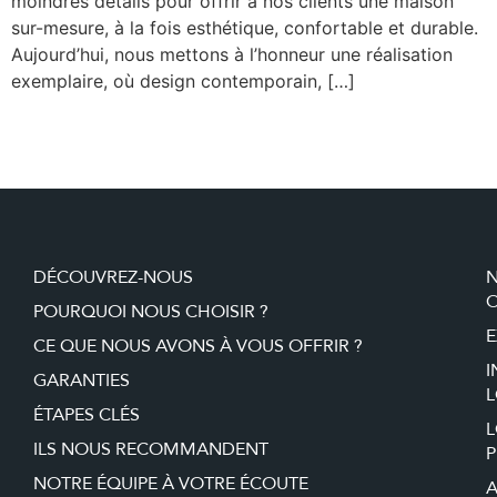
moindres détails pour offrir à nos clients une maison
sur-mesure, à la fois esthétique, confortable et durable.
Aujourd’hui, nous mettons à l’honneur une réalisation
exemplaire, où design contemporain, […]
DÉCOUVREZ-NOUS
O
POURQUOI NOUS CHOISIR ?
E
CE QUE NOUS AVONS À VOUS OFFRIR ?
I
GARANTIES
L
ÉTAPES CLÉS
ILS NOUS RECOMMANDENT
P
NOTRE ÉQUIPE À VOTRE ÉCOUTE
A