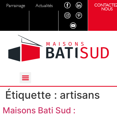
Parrainage
Actualités
CONTACTEZ
NOUS
Étiquette :
artisans
Maisons Bati Sud :