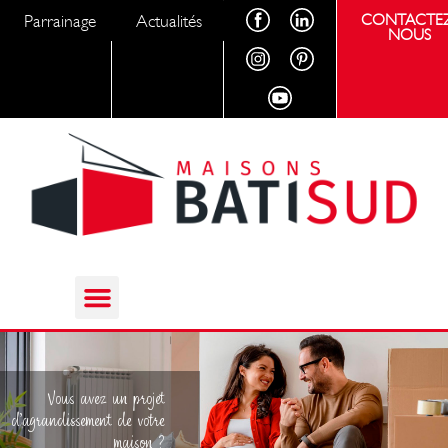
Parrainage
Actualités
CONTACTEZ
NOUS
Vous avez un projet
d’agrandissement de votre
maison ?