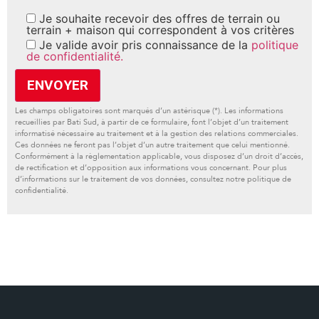
Je souhaite recevoir des offres de terrain ou
terrain + maison qui correspondent à vos critères
Je valide avoir pris connaissance de la
politique
de confidentialité.
Les champs obligatoires sont marqués d’un astérisque (*). Les informations
recueillies par Bati Sud, à partir de ce formulaire, font l’objet d’un traitement
informatisé nécessaire au traitement et à la gestion des relations commerciales.
Ces données ne feront pas l’objet d’un autre traitement que celui mentionné.
Conformément à la règlementation applicable, vous disposez d’un droit d’accès,
de rectification et d’opposition aux informations vous concernant. Pour plus
d’informations sur le traitement de vos données, consultez notre politique de
confidentialité.