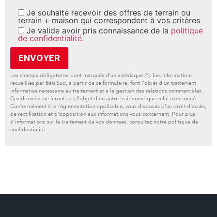
Je souhaite recevoir des offres de terrain ou
terrain + maison qui correspondent à vos critères
Je valide avoir pris connaissance de la
politique
de confidentialité.
Les champs obligatoires sont marqués d’un astérisque (*). Les informations
recueillies par Bati Sud, à partir de ce formulaire, font l’objet d’un traitement
informatisé nécessaire au traitement et à la gestion des relations commerciales.
Ces données ne feront pas l’objet d’un autre traitement que celui mentionné.
Conformément à la règlementation applicable, vous disposez d’un droit d’accès,
de rectification et d’opposition aux informations vous concernant. Pour plus
d’informations sur le traitement de vos données, consultez notre politique de
confidentialité.