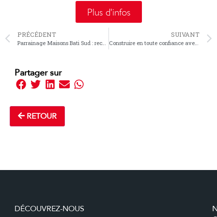
Plus d'infos
PRÉCÉDENT
SUIVANT
Parrainage Maisons Bati Sud : recommandez-nous et recevez jusqu’à 1 000 €
Construire en toute confiance avec Maisons Bati Sud : pourquoi le choix de votre garant est essentiel
Partager sur
RETOUR
DÉCOUVREZ-NOUS