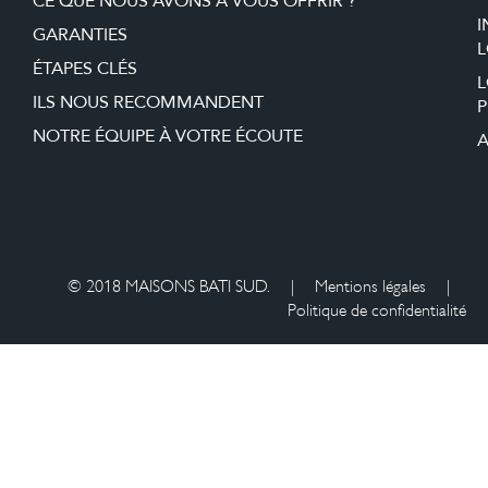
CE QUE NOUS AVONS À VOUS OFFRIR ?
I
GARANTIES
L
ÉTAPES CLÉS
ILS NOUS RECOMMANDENT
P
NOTRE ÉQUIPE À VOTRE ÉCOUTE
A
© 2018 MAISONS BATI SUD.
|
Mentions légales
|
Politique de confidentialité