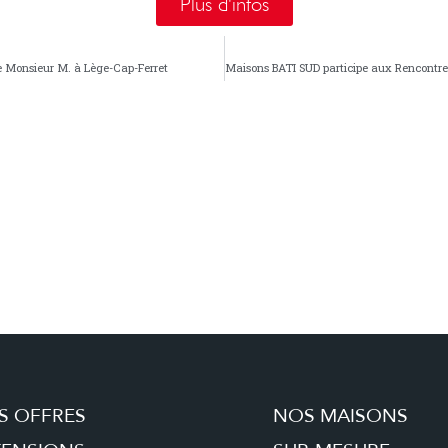
Plus d'infos
de Monsieur M. à Lège-Cap-Ferret
Maisons BATI SUD participe aux Rencontres
S OFFRES
NOS MAISONS