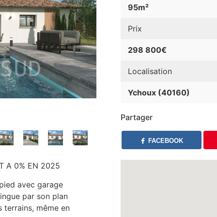
95m²
Prix
298 800€
Localisation
Ychoux (40160)
Partager
FACEBOOK
T A 0% EN 2025
-pied avec garage
stingue par son plan
s terrains, même en