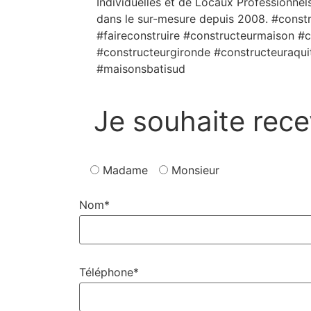
Individuelles et de Locaux Professionnels
dans le sur-mesure depuis 2008. #const
#faireconstruire #constructeurmaison #
#constructeurgironde #constructeuraqu
#maisonsbatisud
Je souhaite rece
Madame
Monsieur
Nom*
Téléphone*