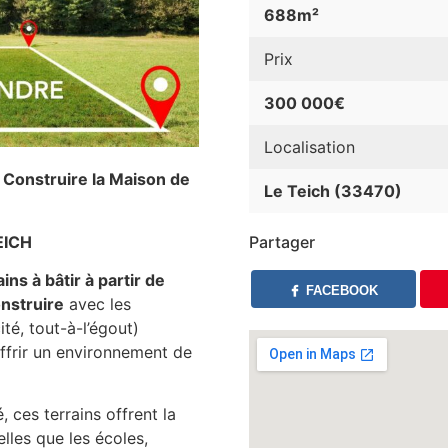
688m²
Prix
300 000€
Localisation
s Construire la Maison de
Le Teich (33470)
EICH
Partager
ains à bâtir à partir de
FACEBOOK
onstruire
avec les
té, tout-à-l’égout)
ffrir un environnement de
 ces terrains offrent la
lles que les écoles,