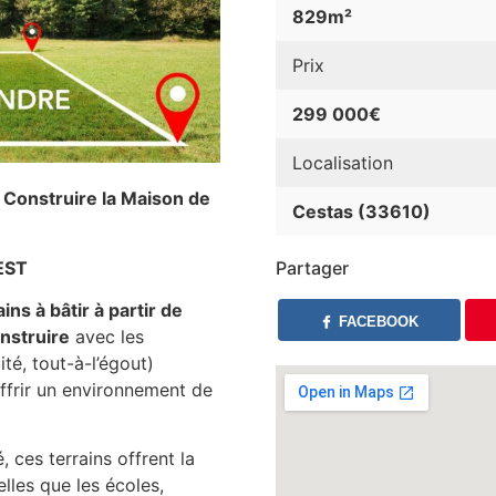
829m²
Prix
299 000€
Localisation
s Construire la Maison de
Cestas (33610)
EST
Partager
ains à bâtir à partir de
FACEBOOK
onstruire
avec les
té, tout-à-l’égout)
ffrir un environnement de
 ces terrains offrent la
lles que les écoles,