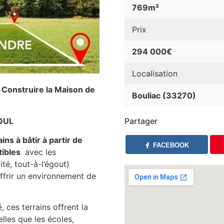
769m²
Prix
294 000€
Localisation
s Construire la Maison de
Bouliac (33270)
BOUL
Partager
ains à bâtir à partir de
FACEBOOK
tibles
avec les
té, tout-à-l’égout)
ffrir un environnement de
 ces terrains offrent la
lles que les écoles,